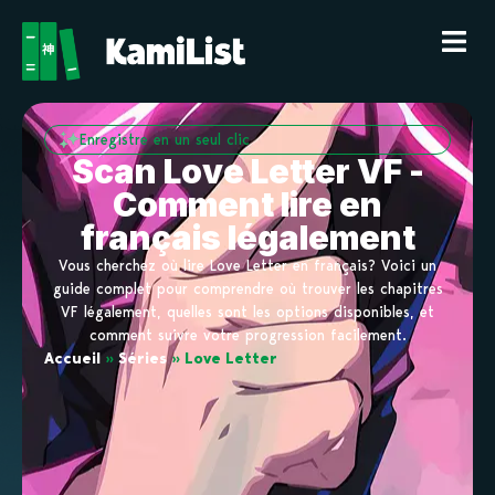
Enregistre en un seul clic
Scan Love Letter VF -
Comment lire en
français légalement
Vous cherchez où lire Love Letter en français? Voici un
guide complet pour comprendre où trouver les chapitres
VF légalement, quelles sont les options disponibles, et
comment suivre votre progression facilement.
Accueil
»
Séries
»
Love Letter