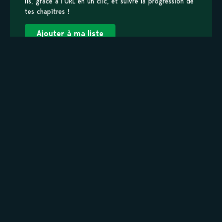
lis, grâce à l’URL en un clic, et suivre la progression de
tes chapitres !
Ajouter à ma liste
Personnages de Love Letter
Staff
Shinichi Nagakawa
MAIN
Yuuki Sanada
MAIN
Informations principales