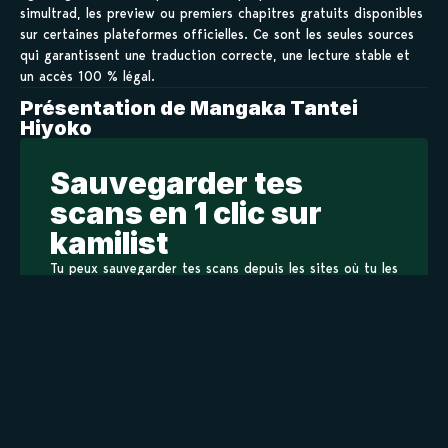
simultrad, les preview ou premiers chapitres gratuits disponibles
sur certaines plateformes officielles. Ce sont les seules sources
qui garantissent une traduction correcte, une lecture stable et
un accès 100 % légal.
Présentation de Mangaka Tantei
Hiyoko
Sauvegarder tes
scans en 1 clic sur
kamilist
Tu peux sauvegarder tes scans depuis les sites où tu les
lis, grâce à l’URL en un clic, et suivre la progression de
tes chapitres !
Ajouter à ma liste
Personnages de Mangaka Tantei Hiyoko