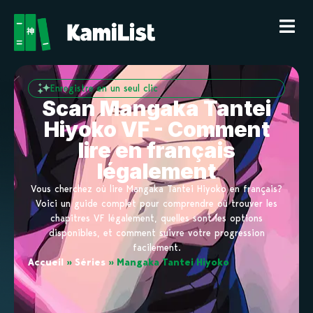
Enregistre en un seul clic
Scan Mangaka Tantei
Hiyoko VF - Comment
lire en français
légalement
Vous cherchez où lire Mangaka Tantei Hiyoko en français?
Voici un guide complet pour comprendre où trouver les
chapitres VF légalement, quelles sont les options
disponibles, et comment suivre votre progression
facilement.
Accueil
»
Séries
»
Mangaka Tantei Hiyoko