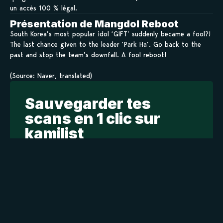
un accès 100 % légal.
Présentation de Mangdol Reboot
South Korea’s most popular idol ‘GIFT’ suddenly became a fool?!
The last chance given to the leader ‘Park Ha’. Go back to the
past and stop the team’s downfall. A fool reboot!
(Source: Naver, translated)
Sauvegarder tes
scans en 1 clic sur
kamilist
Tu peux sauvegarder tes scans depuis les sites où tu les
lis, grâce à l’URL en un clic, et suivre la progression de
tes chapitres !
Ajouter à ma liste