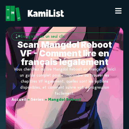
Enregistre en un seul clic
Scan Mangdol Reboot
VF - Comment lire en
français légalement
Vous cherchez où lire Mangdol Reboot en français? Voici
un guide complet pour comprendre où trouver les
chapitres VF légalement, quelles sont les options
disponibles, et comment suivre votre progression
facilement.
Accueil
»
Séries
»
Mangdol Reboot