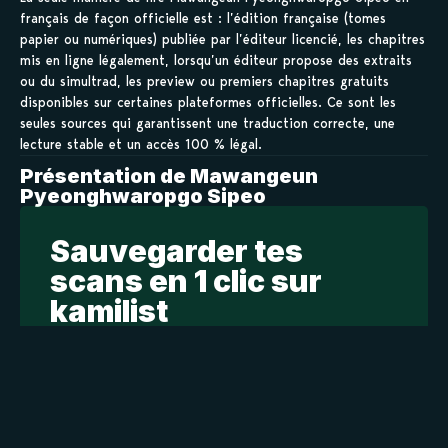
français de façon officielle est : l’édition française (tomes
papier ou numériques) publiée par l’éditeur licencié, les chapitres
mis en ligne légalement, lorsqu’un éditeur propose des extraits
ou du simultrad, les preview ou premiers chapitres gratuits
disponibles sur certaines plateformes officielles. Ce sont les
seules sources qui garantissent une traduction correcte, une
lecture stable et un accès 100 % légal.
Présentation de Mawangeun
Pyeonghwaropgo Sipeo
Sauvegarder tes
scans en 1 clic sur
kamilist
Tu peux sauvegarder tes scans depuis les sites où tu les
lis, grâce à l’URL en un clic, et suivre la progression de
tes chapitres !
Ajouter à ma liste