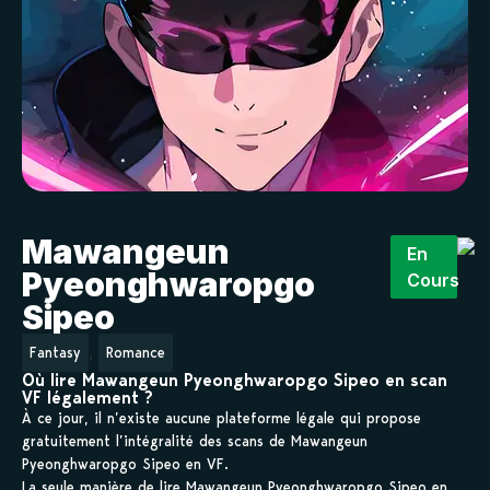
Mawangeun
En
Pyeonghwaropgo
Cours
Sipeo
,
Fantasy
Romance
Où lire Mawangeun Pyeonghwaropgo Sipeo en scan
VF légalement ?
À ce jour, il n’existe aucune plateforme légale qui propose
gratuitement l’intégralité des scans de Mawangeun
Pyeonghwaropgo Sipeo en VF.
La seule manière de lire Mawangeun Pyeonghwaropgo Sipeo en