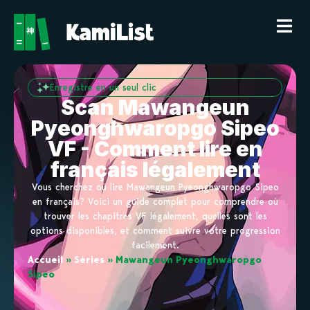
Enregistre en un seul clic
Scan Mawangeun
Pyeonghwaropgo Sipeo
VF - Comment lire en
français légalement
Vous cherchez où lire Mawangeun Pyeonghwaropgo Sipeo
en français? Voici un guide complet pour comprendre où
trouver les chapitres VF légalement, quelles sont les
options disponibles, et comment suivre votre progression
facilement.
Accueil
»
Séries
»
Mawangeun Pyeonghwaropgo
Sipeo