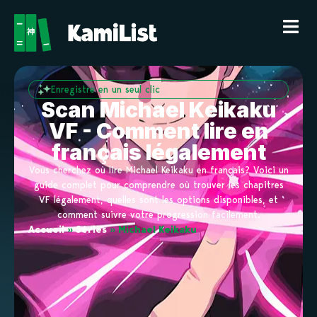
Enregistre en un seul clic
Scan Michael Keikaku
VF - Comment lire en
français légalement
Vous cherchez où lire Michael Keikaku en français? Voici un
guide complet pour comprendre où trouver les chapitres
VF légalement, quelles sont les options disponibles, et
comment suivre votre progression facilement.
Accueil
»
Séries
»
Michael Keikaku