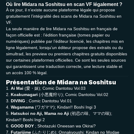
Où lire Midara na Soshitsu en scan VF légalement ?
À ce jour, il n’existe aucune plateforme légale qui propose
gratuitement l’intégralité des scans de Midara na Soshitsu en
VF.
La seule manière de lire Midara na Soshitsu en français de
façon officielle est : l’édition française (tomes papier ou
numériques) publiée par l’éditeur licencié, les chapitres mis en
ligne légalement, lorsqu’un éditeur propose des extraits ou du
simultrad, les preview ou premiers chapitres gratuits disponibles
sur certaines plateformes officielles. Ce sont les seules sources
qui garantissent une traduction correcte, une lecture stable et
un accès 100 % légal.
Présentation de Midara na Soshitsu
1.
Ai Mai
(愛・妹); Comic Dantotsu Vol.03
2.
Koakumagari
(小悪魔狩り); Comic Dantotsu Vol.02
3.
DIVING
; Comic Dantotsu Vol.01
4.
Wagamama
(ワガママ); Kindan!! Boshi Ingi 3
5.
Hatsukoi no Aji, Mama no Aji
(初恋の味、ママの味);
Kindan!! Boshi Ingi 2
6.
GOOD BOY
; Shotazuki Oneesan wa Okirai?
7.
Futarijime
(ふたりじめ); Onnakyoushi: Kindan no Modae