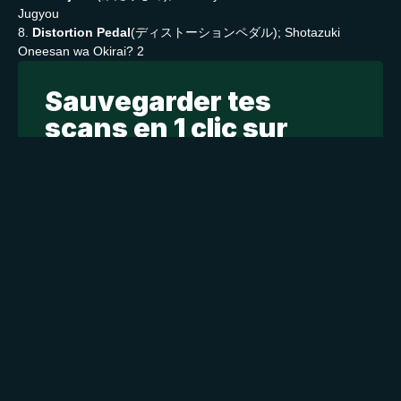
Jugyou
8.
Distortion Pedal
(ディストーションペダル); Shotazuki
Oneesan wa Okirai? 2
Sauvegarder tes
scans en 1 clic sur
kamilist
Tu peux sauvegarder tes scans depuis les sites où tu
les lis, grâce à l’URL en un clic, et suivre la progression
de tes chapitres !
Ajouter à ma liste
Personnages de Midara na Soshitsu
Staff
Informations principales