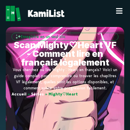
Enregistre en un seul clic
Scan Mighty♡Heart VF
- Comment lire en
français légalement
Vous cherchez où lire Mighty♡Heart en français? Voici un
guide complet pour comprendre où trouver les chapitres
VF légalement, quelles sont les options disponibles, et
comment suivre votre progression facilement.
Accueil
»
Séries
»
Mighty♡Heart