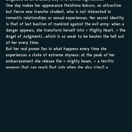
One day makes her appearance Maishima Kokoro, an attractive
but fierce new transfer student, who is not interested in
romantic relationships or sexual experiences. Her secret identity
is that of last bastion of mankind against the evil army: when a
danger appears, she transform herself into « Mighty Heart, » the
Angel of Judgment!…which is so weak to be beaten the hell out
of her every time.
But her real power lies in what happens every time she
experiences a state of extreme shyness: at the peak of her
embarrassment she release the « mighty beam, » a terrific
weapon that can reach (but only when she also cries!) a
devastating power equivalent to 1 ton of TNT.
This happens often when she is sexually teased, and used as final
weapon in almost every battle.
Included one-shots
:
Volume 1: Onekomimi
Volume 2: Onekomimi 2
Sauvegarder tes