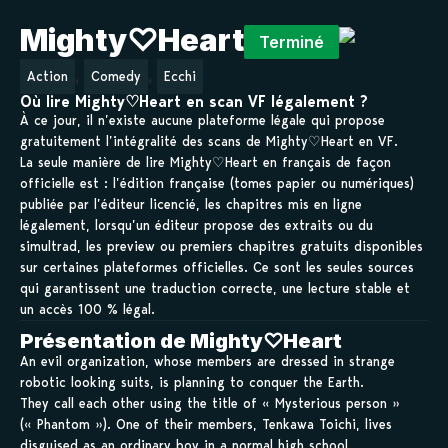
Mighty♡Heart
Terminé
,
,
Action
Comedy
Ecchi
Où lire Mighty♡Heart en scan VF légalement ?
À ce jour, il n’existe aucune plateforme légale qui propose
gratuitement l’intégralité des scans de Mighty♡Heart en VF.
La seule manière de lire Mighty♡Heart en français de façon
officielle est : l’édition française (tomes papier ou numériques)
publiée par l’éditeur licencié, les chapitres mis en ligne
légalement, lorsqu’un éditeur propose des extraits ou du
simultrad, les preview ou premiers chapitres gratuits disponibles
sur certaines plateformes officielles. Ce sont les seules sources
qui garantissent une traduction correcte, une lecture stable et
un accès 100 % légal.
Présentation de Mighty♡Heart
An evil organization, whose members are dressed in strange
robotic looking suits, is planning to conquer the Earth.
They call each other using the title of « Mysterious person »
(« Phantom »). One of their members, Tenkawa Toichi, lives
disguised as an ordinary boy in a normal high school.