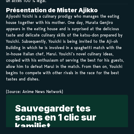
un accès 100 % légal.
Présentation de Mister Ajikko
Ajiyoshi Yoichi is a culinary prodigy who manages the eating
house together with his mother. One day, Murata Genjiro
appears in the eating house and is surprised at the delicious
taste and delicate culinary skills of the katsu-don prepared by
Youichi. Subsequently, Youichi is being invited to the Aji-oh
Building in which he is involved in a spaghetti match with the
in-house Italian chef, Marui. Youichi’s novel culinary ideas,
coupled with his enthusiasm of serving the best for his guests,
allow him to defeat Marui in the match. From then on, Youichi
begins to compete with other rivals in the race for the best
tastes and dishes.
(Source: Anime News Network)
Sauvegarder tes
scans en 1 clic sur
kamilist
Tu peux sauvegarder tes scans depuis les sites où tu les