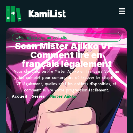
Enregistre en un seul clic
Scan Mister Ajikko VF -
Comment lire en
français légalement
Vous cherchez où lire Mister Ajikko en français? Voici un
guide complet pour comprendre où trouver les chapitres
VF légalement, quelles sont les options disponibles, et
comment suivre votre progression facilement.
Accueil
»
Séries
»
Mister Ajikko