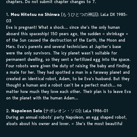
chapters. Do not submit chapter changes to 7.
1.
Mou Hitotsu no Shinwa
(もうひとつの神話); LaLa DX 1985-
03
Eva is pregnant! What a shock… since she’s the only human
aboard this spaceship! 150 years ago, the sudden « shrinkage »
of the Sun caused the destruction of the Earth, the Moon and
Mars. Eva’s parents and several technicians at Jupiter’s base
were the only survivors. The icy planet wasn’t suitable for
permanent dwelling, so they sent a fertilized egg into the space.
Four robots were given the duty of raising the baby and finding
a mate for her. They had spotted a man in a faraway planet and
created an identical robot, Adam, to be Eva’s husband. But they
thought a human and a robot can’t be a perfect match… no
matter how much they love each other. Their plan is to leave Eva
on the planet with the human Adam…
2.
Napoleon Solo
(ナポレオン・ソロ); LaLa 1986-01
During an annual robots’ party Napoleon, an egg shaped robot,
gloats about his owner and lover. « She’s the most beautiful
woman in the world and she loves me! She said I’m better than
all the men. » When she was 5 years old, she used to say