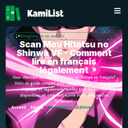
Enregistre en un seul clic
Scan Mou Hitotsu no
Shinwa VF - Comment
lire en français
légalement
Vous cherchez où lire Mou Hitotsu no Shinwa en français?
Voici un guide complet pour comprendre où trouver les
chapitres VF légalement, quelles sont les options
disponibles, et comment suivre votre progression
facilement.
Accueil
»
Séries
»
Mou Hitotsu no Shinwa