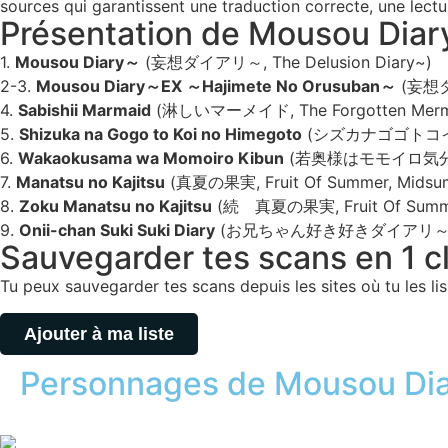
sources qui garantissent une traduction correcte, une lectu
Présentation de Mousou Diar
1.
Mousou Diary～
(妄想ダイアリ～, The Delusion Diary~)
2-3.
Mousou Diary～EX ～Hajimete No Orusuban～
(妄想ダイ
4.
Sabishii Marmaid
(淋しいマーメイド, The Forgotten Mermai
5.
Shizuka na Gogo to Koi no Himegoto
(シズカナゴゴトコイノヒメゴト
6.
Wakaokusama wa Momoiro Kibun
(若奥様はモモイロ気分♥, Mis
7.
Manatsu no Kajitsu
(真夏の果実, Fruit Of Summer, Midsumm
8.
Zoku Manatsu no Kajitsu
(続 真夏の果実, Fruit Of Summer,
9.
Onii-chan Suki Suki Diary
(お兄ちゃん好き好きダイアリ～, Onii-
Sauvegarder tes scans en 1 cli
Tu peux sauvegarder tes scans depuis les sites où tu les lis,
Ajouter à ma liste
Personnages de Mousou Di