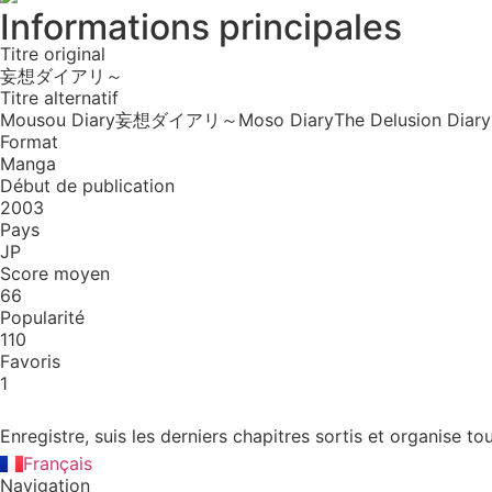
Informations principales
Titre original
妄想ダイアリ～
Titre alternatif
Mousou Diary
妄想ダイアリ～
Moso Diary
The Delusion Diary
Format
Manga
Début de publication
2003
Pays
JP
Score moyen
66
Popularité
110
Favoris
1
Enregistre, suis les derniers chapitres sortis et organise
English
Français
Navigation