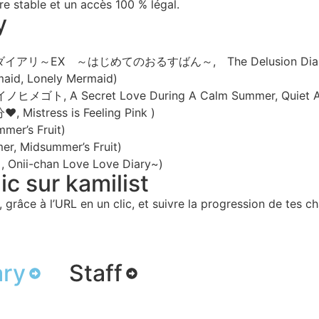
re stable et un accès 100 % légal.
y
アリ～EX ～はじめてのおるすばん～, The Delusion Diary~ EX ~H
d, Lonely Mermaid)
, A Secret Love During A Calm Summer, Quiet Afte
tress is Feeling Pink )
er’s Fruit)
 Midsummer’s Fruit)
chan Love Love Diary~)
c sur kamilist
 grâce à l’URL en un clic, et suivre la progression de tes ch
ary
Staff