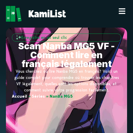
Enregistre en un seul clic
Scan Nanba MG5 VF -
Comment lire en
français légalement
Vous cherchez où lire Nanba MG5 en français? Voici un
guide complet pour comprendre où trouver les chapitres
VF légalement, quelles sont les options disponibles, et
comment suivre votre progression facilement.
Accueil
»
Séries
»
Nanba MG5