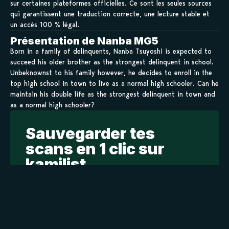
sur certaines plateformes officielles. Ce sont les seules sources
qui garantissent une traduction correcte, une lecture stable et
un accès 100 % légal.
Présentation de Nanba MG5
Born in a family of delinquents, Nanba Tsuyoshi is expected to
succeed his older brother as the strongest delinquent in school.
Unbeknownst to his family however, he decides to enroll in the
top high school in town to live as a normal high schooler. Can he
maintain his double life as the strongest delinquent in town and
as a normal high schooler?
Sauvegarder tes
scans en 1 clic sur
kamilist
Tu peux sauvegarder tes scans depuis les sites où tu les
lis, grâce à l’URL en un clic, et suivre la progression de
tes chapitres !
Ajouter à ma liste