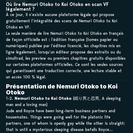
Où lire Nemuri Otoko to Koi Otoko en scan VF
légalement ?
À ce jour, il n’existe aucune plateforme légale qui propose
gratuitement l’intégralité des scans de Nemuri Otoko to Koi
Otoko en VF.
La seule manière de lire Nemuri Otoko to Koi Otoko en français
de façon officielle est : l’édition française (tomes papier ou
numériques) publiée par l’éditeur licencié, les chapitres mis en
ligne légalement, lorsqu’un éditeur propose des extraits ou du
simultrad, les preview ou premiers chapitres gratuits disponibles
sur certaines plateformes officielles. Ce sont les seules sources
qui garantissent une traduction correcte, une lecture stable et
un accès 100 % légal.
Présentation de Nemuri Otoko to Koi
Otoko
1-2.
Nemuri Otoko to Koi Otoko
(眠り男と恋男, A sleeping
man and a loving man)
Jude and Royce have been long-term business partners and
housemates. Things were going well for the platonic life
partners, one of whom is openly gay while the other is straight;
that is until a mysterious sleeping disease befalls Royce…