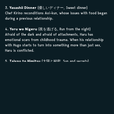
3.
Yasashii Dinner
(優しいディナー, Sweet dinner)
Chef Kirino reconditions Aoi-kun, whose issues with food began
during a previous relationship.
4.
Yoru wo Nigeru
(夜を逃げる, Run from the night)
Afraid of the dark and afraid of attachments, Haru has
emotional scars from childhood trauma. When his relationship
with Hugo starts to turn into something more than just sex,
Haru is conflicted.
5.
Taiyou to Himitsu
(太陽と秘密, Sun and secrets)
Kaito has an intense affair with Cody one summer, and feels
betrayed when Cody suddenly announces he’s returning to his
family. But now Cody is back, and wants to pick up where they
left off.
6.
Matsu Hana
(待つ花, A waiting flower)
« A sacred place, a forbidden deed. Such a thing, though I
understand that it is not allowed. »