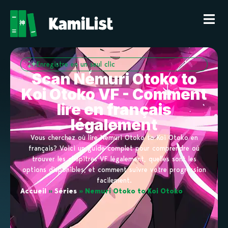
Enregistre en un seul clic
Scan Nemuri Otoko to
Koi Otoko VF - Comment
lire en français
légalement
Vous cherchez où lire Nemuri Otoko to Koi Otoko en
français? Voici un guide complet pour comprendre où
trouver les chapitres VF légalement, quelles sont les
options disponibles, et comment suivre votre progression
facilement.
Accueil
»
Séries
»
Nemuri Otoko to Koi Otoko