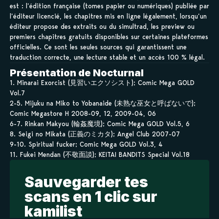
est : l’édition française (tomes papier ou numériques) publiée par
l’éditeur licencié, les chapitres mis en ligne légalement, lorsqu’un
éditeur propose des extraits ou du simultrad, les preview ou
premiers chapitres gratuits disponibles sur certaines plateformes
officielles. Ce sont les seules sources qui garantissent une
traduction correcte, une lecture stable et un accès 100 % légal.
Présentation de Nocturnal
1. Minarai Exorcist (見習いエクソシスト); Comic Mega GOLD
Vol.7
2-5. Mijuku na Miko to Yobanaide (未熟な巫女と呼ばないで);
Comic Megastore H 2008-09, 12, 2009-04, 06
6-7. Rinkan Makyou (輪姦魔境); Comic Mega GOLD Vol.5, 6
8. Seigi no Mikata (正義のミカタ); Angel Club 2007-07
9-10. Spiritual fucker; Comic Mega GOLD Vol.3, 4
11. Fukei Mendan (不敬面談); KEITAI BANDITS Special Vol.18
Sauvegarder tes
scans en 1 clic sur
kamilist