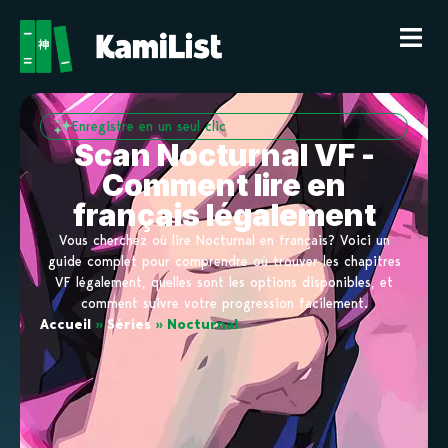
Enregistre en un seul clic
Scan Nocturnal VF -
Comment lire en
français légalement
Vous cherchez où lire Nocturnal en français? Voici un
guide complet pour comprendre où trouver les chapitres
VF légalement, quelles sont les options disponibles, et
comment suivre votre progression facilement.
Accueil
»
Séries
»
Nocturnal