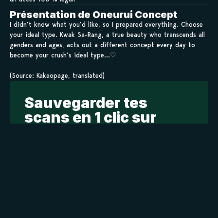
Présentation de Oneurui Concept
I didn’t know what you’d like, so I prepared everything. Choose
your ideal type. Kwak Sa-Rang, a true beauty who transcends all
genders and ages, acts out a different concept every day to
become your crush’s ideal type…♡
(Source: Kakaopage, translated)
Sauvegarder tes
scans en 1 clic sur
kamilist
Tu peux sauvegarder tes scans depuis les sites où tu les
lis, grâce à l’URL en un clic, et suivre la progression de
tes chapitres !
Ajouter à ma liste