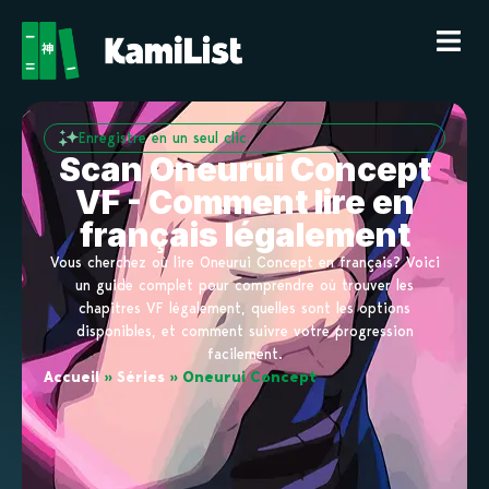
Enregistre en un seul clic
Scan Oneurui Concept
VF - Comment lire en
français légalement
Vous cherchez où lire Oneurui Concept en français? Voici
un guide complet pour comprendre où trouver les
chapitres VF légalement, quelles sont les options
disponibles, et comment suivre votre progression
facilement.
Accueil
»
Séries
»
Oneurui Concept