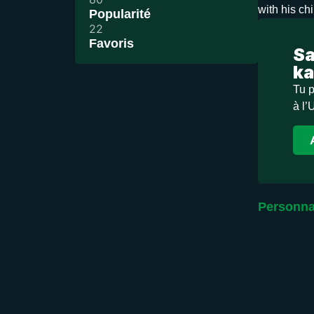
with his ch
Popularité
22
Favoris
Sa
ka
Tu p
à l’
Personna