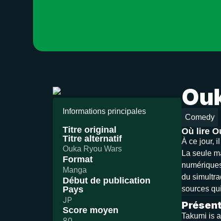
Ouk
Informations principales
Comedy
Titre original
Où lire 
Titre alternatif
À ce jour, 
Ouka Ryou Wars
La seule ma
Format
numériques)
Manga
du simultra
Début de publication
Pays
sources qui
JP
Présent
Score moyen
Takumi is a
80