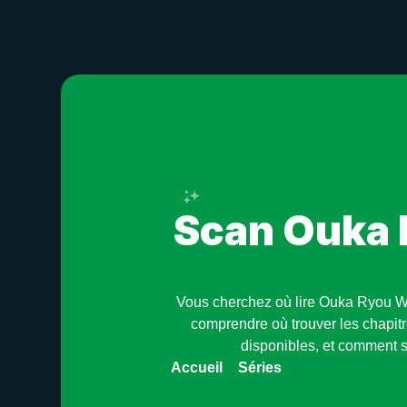
Enregistre en un seul clic
Scan Ouka 
Vous cherchez où lire Ouka Ryou Wa
comprendre où trouver les chapitr
disponibles, et comment s
Accueil
»
Séries
»
Ouka Ryou War