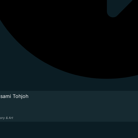
sami Tohjoh
ory & Art