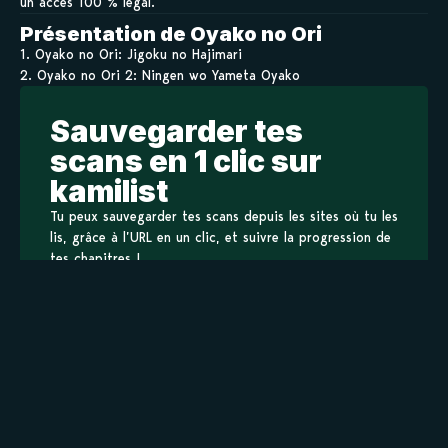
un accès 100 % légal.
Présentation de Oyako no Ori
1. Oyako no Ori: Jigoku no Hajimari
2. Oyako no Ori 2: Ningen wo Yameta Oyako
Sauvegarder tes
scans en 1 clic sur
kamilist
Tu peux sauvegarder tes scans depuis les sites où tu les
lis, grâce à l’URL en un clic, et suivre la progression de
tes chapitres !
Ajouter à ma liste
Personnages de Oyako no Ori
Staff
Informations principales