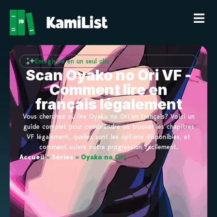
Enregistre en un seul clic
Scan Oyako no Ori VF -
Comment lire en
français légalement
Vous cherchez où lire Oyako no Ori en français? Voici un
guide complet pour comprendre où trouver les chapitres
VF légalement, quelles sont les options disponibles, et
comment suivre votre progression facilement.
Accueil
»
Séries
»
Oyako no Ori