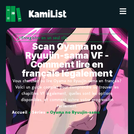
Enregistre en un seul clic
Scan Oyama no
Ryuujin-sama VF -
Comment lire en
français légalement
Vous cherchez où lire Oyama no Ryuujin-sama en français?
Voici un guide complet pour comprendre où trouver les
chapitres VF légalement, quelles sont les options
disponibles, et comment suivre votre progression
facilement.
Accueil
»
Séries
»
Oyama no Ryuujin-sama