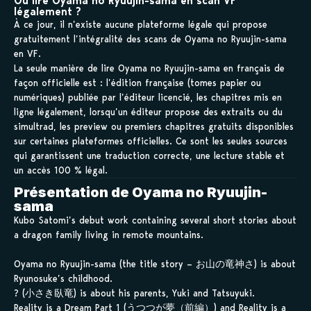
Où lire Oyama no Ryuujin-sama en scan VF
légalement ?
À ce jour, il n’existe aucune plateforme légale qui propose
gratuitement l’intégralité des scans de Oyama no Ryuujin-sama
en VF.
La seule manière de lire Oyama no Ryuujin-sama en français de
façon officielle est : l’édition française (tomes papier ou
numériques) publiée par l’éditeur licencié, les chapitres mis en
ligne légalement, lorsqu’un éditeur propose des extraits ou du
simultrad, les preview ou premiers chapitres gratuits disponibles
sur certaines plateformes officielles. Ce sont les seules sources
qui garantissent une traduction correcte, une lecture stable et
un accès 100 % légal.
Présentation de Oyama no Ryuujin-
sama
Kubo Satomi’s debut work containing several short stories about
a dragon family living in remote mountains.
Oyama no Ryuujin-sama (the title story – お山の竜神さ) is about
Ryunosuke’s childhood.
? (小さき臥竜) is about his parents, Yuki and Tatsuyuki.
Reality is a Dream Part 1 (うつつが夢（前編）) and Reality is a