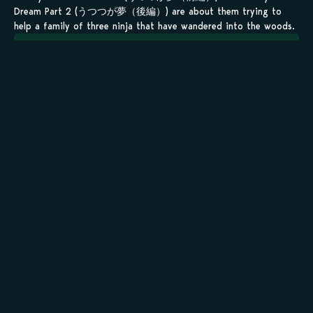
Dream Part 2 (うつつが夢（後編）) are about them trying to
help a family of three ninja that have wandered into the woods.
Sauvegarder tes
scans en 1 clic sur
kamilist
Tu peux sauvegarder tes scans depuis les sites où tu les
lis, grâce à l’URL en un clic, et suivre la progression de
tes chapitres !
Ajouter à ma liste
Personnages de Oyama no Ryuujin-sama
Staff
Informations principales