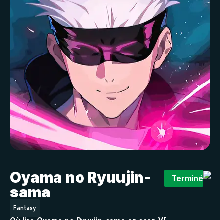
Oyama no Ryuujin-
Terminé
sama
Fantasy