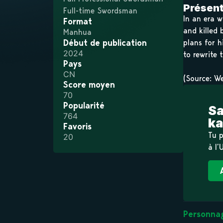
Présent
Full-time Swordsman
In an era 
Format
and killed 
Manhua
Début de publication
plans for h
2024
to rewrite 
Pays
CN
(Source: W
Score moyen
70
Popularité
Sa
764
ka
Favoris
Tu p
20
à l’
Personnag