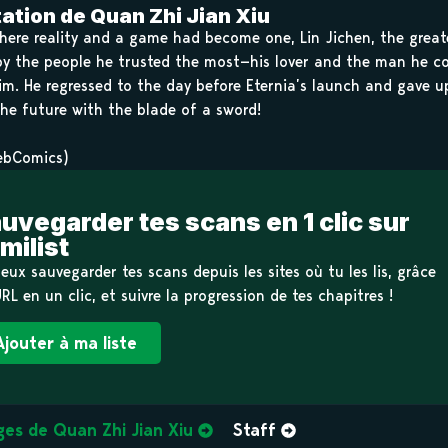
ation de Quan Zhi Jian Xiu
where reality and a game had become one, Lin Jichen, the great
by the people he trusted the most—his lover and the man he co
im. He regressed to the day before Eternia’s launch and gave u
the future with the blade of a sword!
ebComics)
uvegarder tes scans en 1 clic sur
milist
eux sauvegarder tes scans depuis les sites où tu les lis, grâce
URL en un clic, et suivre la progression de tes chapitres !
Ajouter à ma liste
es de Quan Zhi Jian Xiu
Staff