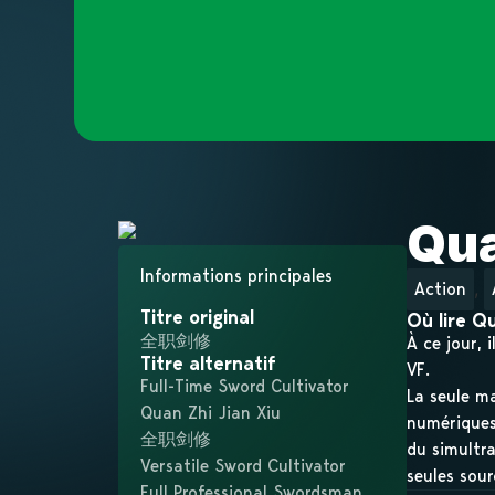
Qua
Informations principales
,
Action
Titre original
Où lire Q
全职剑修
À ce jour, 
Titre alternatif
VF.
Full-Time Sword Cultivator
La seule ma
Quan Zhi Jian Xiu
numériques)
全职剑修
du simultra
Versatile Sword Cultivator
seules sour
Full Professional Swordsman