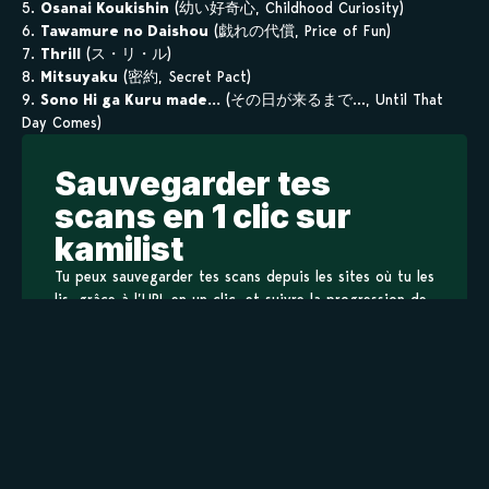
5.
Osanai Koukishin
(幼い好奇心, Childhood Curiosity)
6.
Tawamure no Daishou
(戯れの代償, Price of Fun)
7.
Thrill
(ス・リ・ル)
8.
Mitsuyaku
(密約, Secret Pact)
9.
Sono Hi ga Kuru made…
(その日が来るまで…, Until That
Day Comes)
Sauvegarder tes
scans en 1 clic sur
kamilist
Tu peux sauvegarder tes scans depuis les sites où tu les
lis, grâce à l’URL en un clic, et suivre la progression de
tes chapitres !
Ajouter à ma liste
Personnages de R-18
Staff