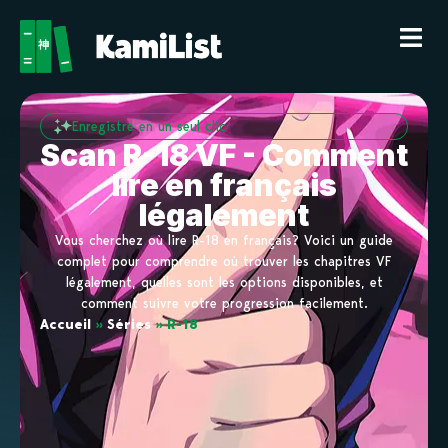
Enregistre en un seul clic
Scan R-18 VF - Comment
lire en français
légalement
Vous cherchez où lire R-18 en français? Voici un guide
complet pour comprendre où trouver les chapitres VF
légalement, quelles sont les options disponibles, et
comment suivre votre progression facilement.
Accueil
»
Séries
»
R-18