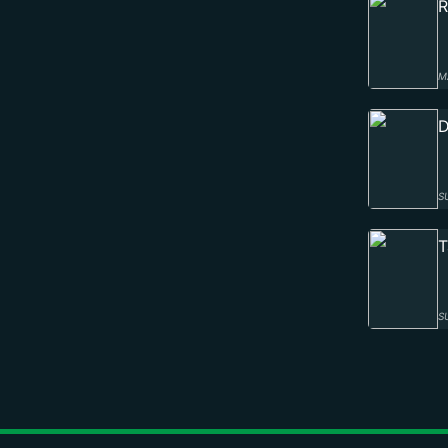
R
M
D
S
T
S