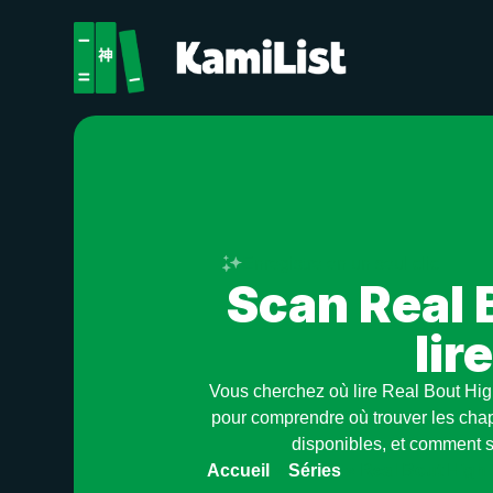
Enregistre en un seul clic
Scan Real 
lir
Vous cherchez où lire Real Bout Hig
pour comprendre où trouver les chap
disponibles, et comment s
Accueil
»
Séries
»
Real Bout High