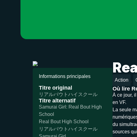
Rea
Informations principales
,
Action
Titre original
Où lire R
リアルバウトハイスクール
À ce jour, 
Titre alternatif
en VF.
Samurai Girl: Real Bout High
La seule ma
School
numériques)
Real Bout High School
du simultra
リアルバウトハイスクール
sources qui
Samurai Girl