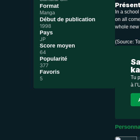
Présent
Format
In a school
Manga
Début de publication
on all come
1998
whole new
Pays
JP
(Source: T
Score moyen
64
Popularité
Sa
377
ka
Favoris
Tu p
5
à l’
Personna