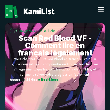
Enregistre en un seul clic
Scan Red Blood VF -
Comment lire en
français légalement
Vous cherchez où lire Red Blood en français? Voici un
guide complet pour comprendre où trouver les chapitres
VF légalement, quelles sont les options disponibles, et
comment suivre votre progression facilement.
Accueil
»
Séries
»
Red Blood