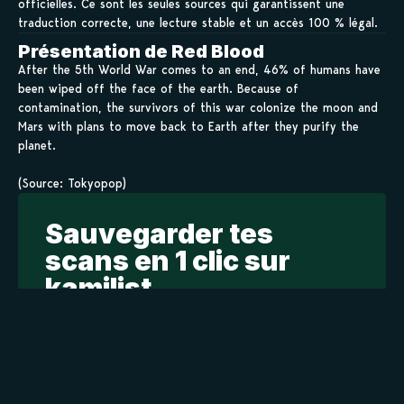
officielles. Ce sont les seules sources qui garantissent une
traduction correcte, une lecture stable et un accès 100 % légal.
Présentation de Red Blood
After the 5th World War comes to an end, 46% of humans have
been wiped off the face of the earth. Because of
contamination, the survivors of this war colonize the moon and
Mars with plans to move back to Earth after they purify the
planet.
(Source: Tokyopop)
Sauvegarder tes
scans en 1 clic sur
kamilist
Tu peux sauvegarder tes scans depuis les sites où tu les
lis, grâce à l’URL en un clic, et suivre la progression de
tes chapitres !
Ajouter à ma liste