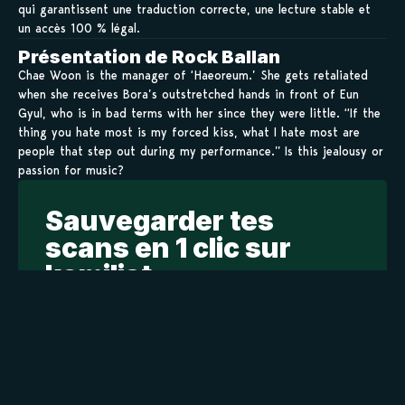
qui garantissent une traduction correcte, une lecture stable et
un accès 100 % légal.
Présentation de Rock Ballan
Chae Woon is the manager of ‘Haeoreum.’ She gets retaliated
when she receives Bora’s outstretched hands in front of Eun
Gyul, who is in bad terms with her since they were little. “If the
thing you hate most is my forced kiss, what I hate most are
people that step out during my performance.” Is this jealousy or
passion for music?
Sauvegarder tes
scans en 1 clic sur
kamilist
Tu peux sauvegarder tes scans depuis les sites où tu les
lis, grâce à l’URL en un clic, et suivre la progression de
tes chapitres !
Ajouter à ma liste