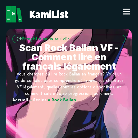
Enregistre en un seul clic
Scan Rock Ballan VF -
Comment lire en
français légalement
Vous cherchez où lire Rock Ballan en français? Voici un
guide complet pour comprendre où trouver les chapitres
VF légalement, quelles sont les options disponibles, et
comment suivre votre progression facilement.
Accueil
»
Séries
»
Rock Ballan