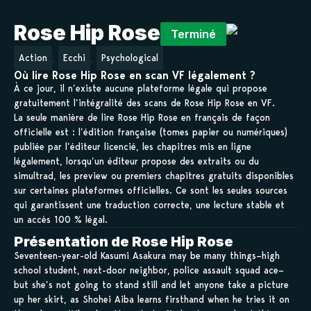
Rose Hip Rose
Terminé
,
,
Action
Ecchi
Psychological
Où lire Rose Hip Rose en scan VF légalement ?
À ce jour, il n’existe aucune plateforme légale qui propose
gratuitement l’intégralité des scans de Rose Hip Rose en VF.
La seule manière de lire Rose Hip Rose en français de façon
officielle est : l’édition française (tomes papier ou numériques)
publiée par l’éditeur licencié, les chapitres mis en ligne
légalement, lorsqu’un éditeur propose des extraits ou du
simultrad, les preview ou premiers chapitres gratuits disponibles
sur certaines plateformes officielles. Ce sont les seules sources
qui garantissent une traduction correcte, une lecture stable et
un accès 100 % légal.
Présentation de Rose Hip Rose
Seventeen-year-old Kasumi Asakura may be many things–high
school student, next-door neighbor, police assault squad ace–
but she’s not going to stand still and let anyone take a picture
up her skirt, as Shohei Aiba learns firsthand when he tries it on