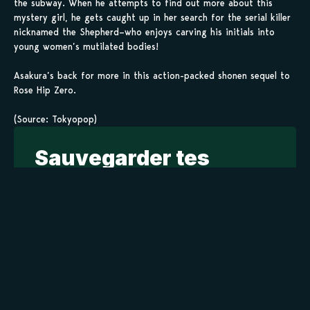
the subway. When he attempts to find out more about this
mystery girl, he gets caught up in her search for the serial killer
nicknamed the Shepherd–who enjoys carving his initials into
young women’s mutilated bodies!
Asakura’s back for more in this action-packed shonen sequel to
Rose Hip Zero.
(Source: Tokyopop)
Sauvegarder tes
scans en 1 clic sur
kamilist
Tu peux sauvegarder tes scans depuis les sites où tu les
lis, grâce à l’URL en un clic, et suivre la progression de
tes chapitres !
Ajouter à ma liste