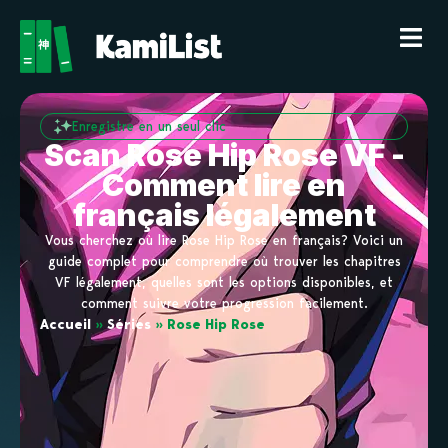
Enregistre en un seul clic
Scan Rose Hip Rose VF -
Comment lire en
français légalement
Vous cherchez où lire Rose Hip Rose en français? Voici un
guide complet pour comprendre où trouver les chapitres
VF légalement, quelles sont les options disponibles, et
comment suivre votre progression facilement.
Accueil
»
Séries
»
Rose Hip Rose