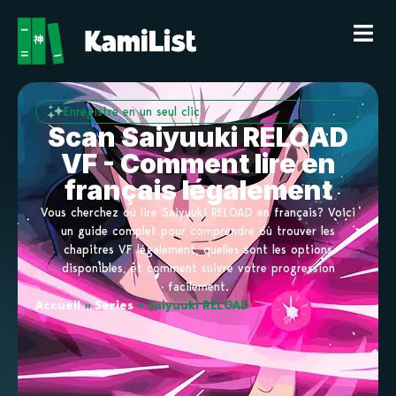
Enregistre en un seul clic
Scan Saiyuuki RELOAD
VF - Comment lire en
français légalement
Vous cherchez où lire Saiyuuki RELOAD en français? Voici
un guide complet pour comprendre où trouver les
chapitres VF légalement, quelles sont les options
disponibles, et comment suivre votre progression
facilement.
Accueil
»
Séries
»
Saiyuuki RELOAD