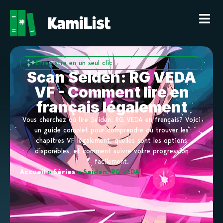
Enregistre en un seul clic
Scan Seiden: RG VEDA
VF - Comment lire en
français légalement
Vous cherchez où lire Seiden: RG VEDA en français? Voici
un guide complet pour comprendre où trouver les
chapitres VF légalement, quelles sont les options
disponibles, et comment suivre votre progression
facilement.
Accueil
»
Séries
»
Seiden: RG VEDA