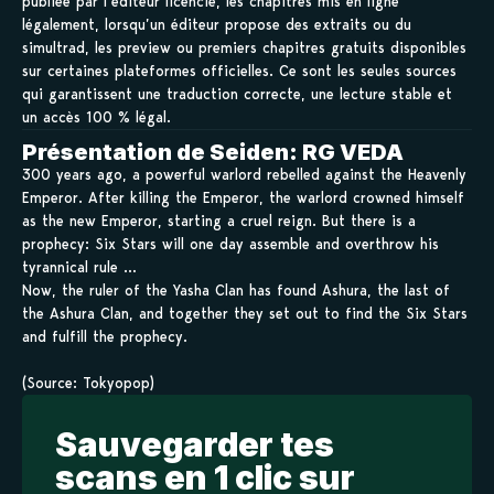
publiée par l’éditeur licencié, les chapitres mis en ligne
légalement, lorsqu’un éditeur propose des extraits ou du
simultrad, les preview ou premiers chapitres gratuits disponibles
sur certaines plateformes officielles. Ce sont les seules sources
qui garantissent une traduction correcte, une lecture stable et
un accès 100 % légal.
Présentation de Seiden: RG VEDA
300 years ago, a powerful warlord rebelled against the Heavenly
Emperor. After killing the Emperor, the warlord crowned himself
as the new Emperor, starting a cruel reign. But there is a
prophecy: Six Stars will one day assemble and overthrow his
tyrannical rule …
Now, the ruler of the Yasha Clan has found Ashura, the last of
the Ashura Clan, and together they set out to find the Six Stars
and fulfill the prophecy.
(Source: Tokyopop)
Sauvegarder tes
scans en 1 clic sur