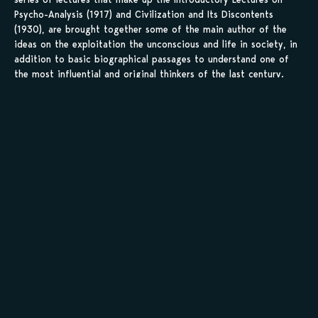
Psycho-Analysis (1917) and Civilization and Its Discontents
(1930), are brought together some of the main author of the
ideas on the exploitation the unconscious and life in society, in
addition to basic biographical passages to understand one of
the most influential and original thinkers of the last century.
Sauvegarder tes
scans en 1 clic sur
kamilist
Tu peux sauvegarder tes scans depuis les sites où tu les
lis, grâce à l’URL en un clic, et suivre la progression de
tes chapitres !
Ajouter à ma liste
Personnages de Seishin Bunseki Nyuumon Yumehandan
Staff