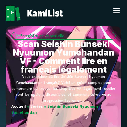
Enregistre en un seul clic
Scan Seishin Bunseki
Nyuumon Yumehandan
VF - Comment lire en
français légalement
Vous cherchez où lire Seishin Bunseki Nyuumon
Yumehandan en français? Voici un guide complet pour
comprendre où trouver les chapitres VF légalement, quelles
sont les options disponibles, et comment suivre votre
progression facilement.
Accueil
»
Séries
»
Seishin Bunseki Nyuumon
Yumehandan