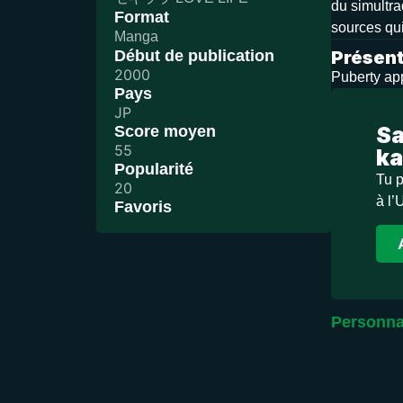
du simultra
Format
sources qui
Manga
Début de publication
Présent
2000
Puberty ap
Pays
JP
Sa
Score moyen
55
ka
Popularité
Tu p
20
à l’
Favoris
Personna