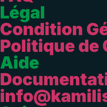
Légal
Condition Gé
Politique de 
Aide
Documentat
info@kamili