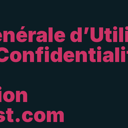
nérale d’Util
Confidentiali
ion
st.com