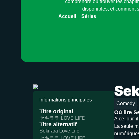
comprendre où trouver les chapitr
disponibles, et comment s
Accueil
»
Séries
»
Sekirara Love L
Sek
Informations principales
,
Comedy
Titre original
Où lire S
セキララ LOVE LIFE
À ce jour, 
Titre alternatif
La seule ma
Sekirara Love Life
numériques)
セキララ LOVE LIFE