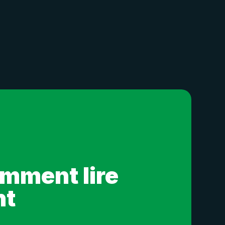
omment lire
nt