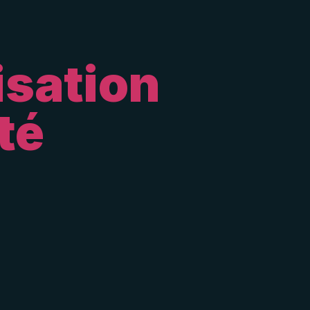
isation
té