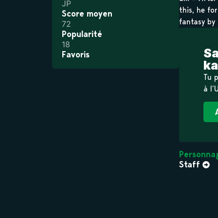
JP
this, he f
Score moyen
fantasy by 
72
Popularité
18
Sa
Favoris
ka
Tu p
à l’
Personnag
Staff