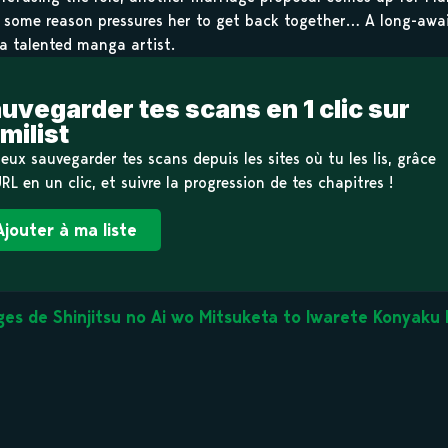
or some reason pressures her to get back together… A long-awa
a talented manga artist.
uvegarder tes scans en 1 clic sur
milist
eux sauvegarder tes scans depuis les sites où tu les lis, grâce
URL en un clic, et suivre la progression de tes chapitres !
Ajouter à ma liste
es de Shinjitsu no Ai wo Mitsuketa to Iwarete Konyak