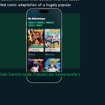
ited comic adaptation of a hugely popular
u Haki Sareta node, Fukuen wo Semararete mo Imasara m