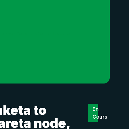
ukuen wo Semararete mo Imasara
uketa to
En
Cours
areta node,