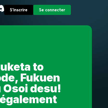
S'inscrire
Se connecter
suketa to
ode, Fukuen
 Osoi desu!
 légalement