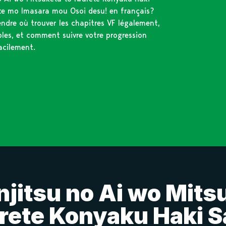
e mo Imasara mou Osoi desu! en français?
ndre où trouver les chapitres VF légalement,
bles, et comment suivre votre progression
acilement.
Ai wo Mitsuketa to Iwarete Konyaku Haki Sareta node, F
njitsu no Ai wo Mits
rete Konyaku Haki S