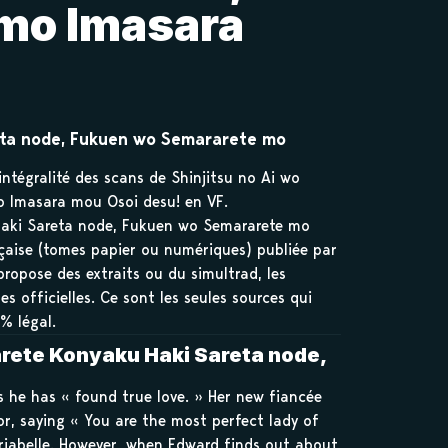
mo Imasara
areta node, Fukuen wo Semararete mo
intégralité des scans de Shinjitsu no Ai wo
o Imasara mou Osoi desu! en VF.
u Haki Sareta node, Fukuen wo Semararete mo
ançaise (tomes papier ou numériques) publiée par
 propose des extraits ou du simultrad, les
s officielles. Ce sont les seules sources qui
% légal.
arete Konyaku Haki Sareta node,
s he has « found true love. » Her new fiancée
r, saying « You are the most perfect lady of
ariabelle. However, when Edward finds out about