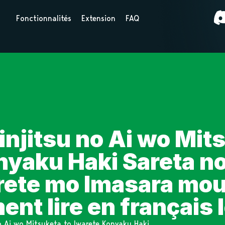
Fonctionnalités
Extension
FAQ
njitsu no Ai wo Mit
nyaku Haki Sareta n
ete mo Imasara mou
nt lire en français
no Ai wo Mitsuketa to Iwarete Konyaku Haki