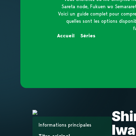
Sareta node, Fukuen wo Semararet
Voici un guide complet pour compre
quelles sont les options disponi
f
Accueil
»
Séries
»
Shinjitsu no 
mou Osoi desu!
Shi
Iwa
Informations principales