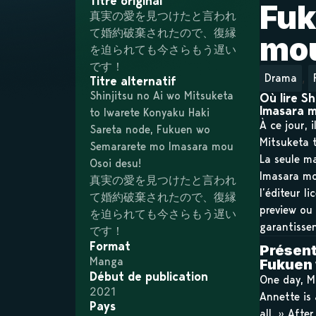
Titre original
Fuk
真実の愛を見つけたと言われ
て婚約破棄されたので、復縁
mou
を迫られても今さらもう遅い
です！
,
Drama
Titre alternatif
Shinjitsu no Ai wo Mitsuketa
Où lire S
Imasara m
to Iwarete Konyaku Haki
À ce jour, 
Sareta node, Fukuen wo
Mitsuketa 
Semararete mo Imasara mou
La seule m
Osoi desu!
Imasara mou
真実の愛を見つけたと言われ
l’éditeur l
て婚約破棄されたので、復縁
preview ou 
を迫られても今さらもう遅い
garantissen
です！
Format
Présent
Manga
Fukuen 
Début de publication
One day, Ma
2021
Annette is
Pays
all. » Afte