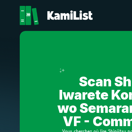
Enregistre en un seul clic
Scan Shi
Iwarete Ko
wo Semarar
VF - Comme
Vous cherchez où lire Shinjitsu 