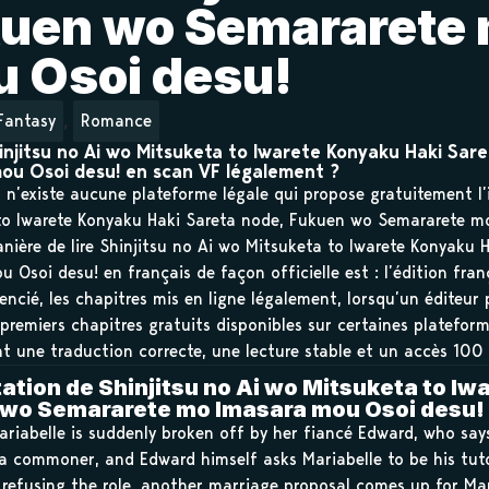
uen wo Semararete 
 Osoi desu!
,
Fantasy
Romance
hinjitsu no Ai wo Mitsuketa to Iwarete Konyaku Haki S
ou Osoi desu! en scan VF légalement ?
il n’existe aucune plateforme légale qui propose gratuitement l’
to Iwarete Konyaku Haki Sareta node, Fukuen wo Semararete m
anière de lire Shinjitsu no Ai wo Mitsuketa to Iwarete Konyak
 Osoi desu! en français de façon officielle est : l’édition fr
icencié, les chapitres mis en ligne légalement, lorsqu’un éditeur
premiers chapitres gratuits disponibles sur certaines plateforme
t une traduction correcte, une lecture stable et un accès 100 
ation de Shinjitsu no Ai wo Mitsuketa to Iw
wo Semararete mo Imasara mou Osoi desu!
riabelle is suddenly broken off by her fiancé Edward, who say
 a commoner, and Edward himself asks Mariabelle to be his tuto
r refusing the role, another marriage proposal comes up for M