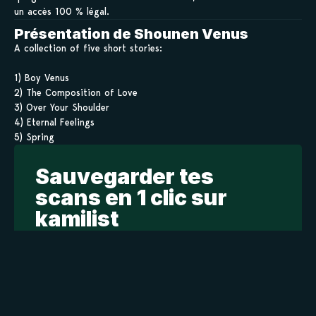
un accès 100 % légal.
Présentation de Shounen Venus
A collection of five short stories:
1) Boy Venus
2) The Composition of Love
3) Over Your Shoulder
4) Eternal Feelings
5) Spring
Sauvegarder tes
scans en 1 clic sur
kamilist
Tu peux sauvegarder tes scans depuis les sites où tu les
lis, grâce à l’URL en un clic, et suivre la progression de
tes chapitres !
Ajouter à ma liste