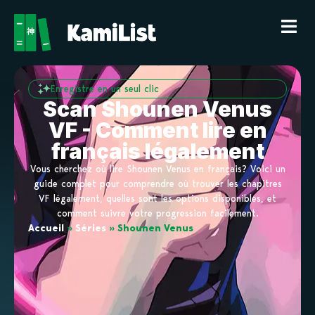
Enregistre en un seul clic
Scan Shounen Venus
VF - Comment lire en
français légalement
Vous cherchez où lire Shounen Venus en français? Voici un
guide complet pour comprendre où trouver les chapitres
VF légalement, quelles sont les options disponibles, et
comment suivre votre progression facilement.
Accueil
»
Séries
»
Shounen Venus