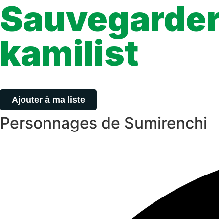
Sauvegarder 
kamilist
Tu peux sauvegarder tes scans depuis les sites où tu les lis, grâ
Ajouter à ma liste
Personnages de Sumirenchi