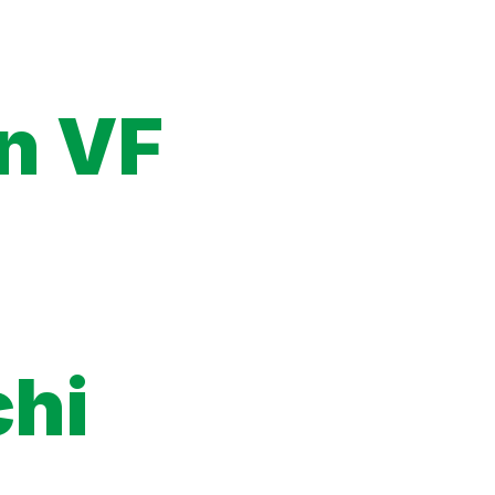
an VF
 par l’éditeur licencié, les chapitres mis en ligne légalement,
eformes officielles. Ce sont les seules sources qui garantissent
chi
nd mom and dad. The Hayasaki family weaves together a