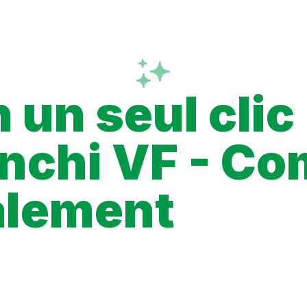
Fonctionnalités
Extension
FAQ
 un seul clic
chi VF - Com
alement
omplet pour comprendre où trouver les chapitres VF légalement, 