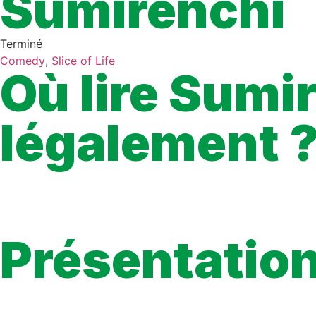
Sumirenchi
Terminé
Comedy
,
Slice of Life
Où lire Sumi
légalement 
À ce jour, il n’existe aucune plateforme légale qui propose grat
La seule manière de lire Sumirenchi en français de façon officiel
lorsqu’un éditeur propose des extraits ou du simultrad, les prev
une traduction correcte, une lecture stable et un accès 100 % lé
Présentatio
The cool eldest daughter Sumire, the precocious second daugh
slapstick family comedy!