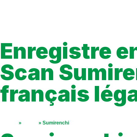
Enregistre en
Scan Sumiren
français lég
Vous cherchez où lire Sumirenchi en français? Voici un guide c
progression facilement.
Accueil
»
Séries
»
Sumirenchi