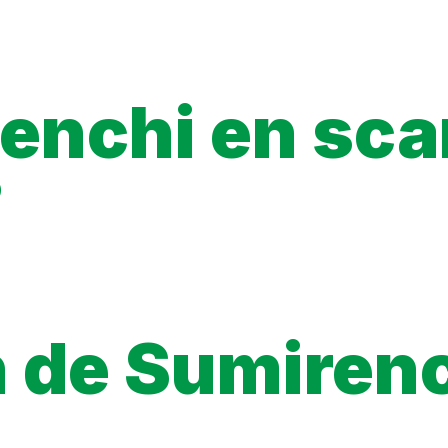
renchi en sc
?
uitement l’intégralité des scans de Sumirenchi en VF.
le est : l’édition française (tomes papier ou numériques) publiée
iew ou premiers chapitres gratuits disponibles sur certaines plat
gal.
n de Sumiren
ter Rika, the somewhat offbeat eldest son Keisuke, and the ki