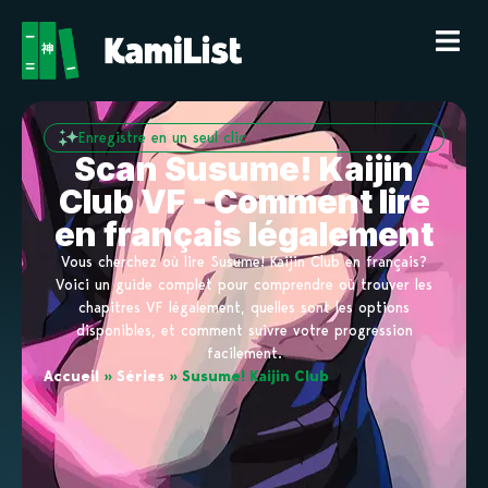
Enregistre en un seul clic
Scan Susume! Kaijin
Club VF - Comment lire
en français légalement
Vous cherchez où lire Susume! Kaijin Club en français?
Voici un guide complet pour comprendre où trouver les
chapitres VF légalement, quelles sont les options
disponibles, et comment suivre votre progression
facilement.
Accueil
»
Séries
»
Susume! Kaijin Club