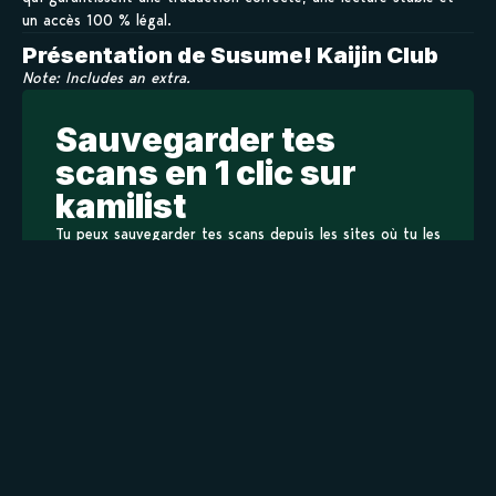
un accès 100 % légal.
Présentation de Susume! Kaijin Club
Note: Includes an extra.
Sauvegarder tes
scans en 1 clic sur
kamilist
Tu peux sauvegarder tes scans depuis les sites où tu les
lis, grâce à l’URL en un clic, et suivre la progression de
tes chapitres !
Ajouter à ma liste
Personnages de Susume! Kaijin Club
Staff
Informations principales