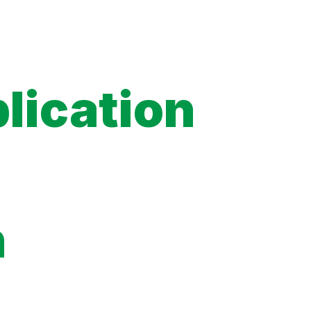
lication
n