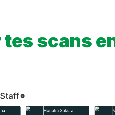
d the most intimidating. Can an ordinary guy like Yamato ever ho
tes scans en 
ce à l’URL en un clic, et suivre la progression de tes chapitres !
Staff
ina
Honoka Sakurai
M