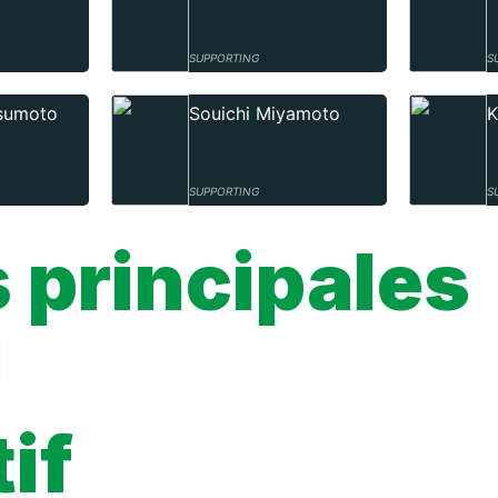
SUPPORTING
S
sumoto
Souichi Miyamoto
K
SUPPORTING
S
 principales
l
tif