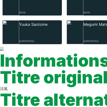
MAIN
MAIN
Yuuka Saotome
Megumi Mat
SUPPORTING
SUPPORTING
Informations
Titre origina
涼風
Titre alterna