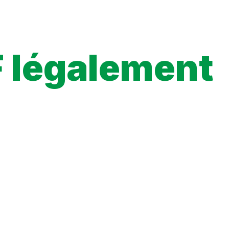
F légalement
 l’éditeur licencié, les chapitres mis en ligne légalement,
eformes officielles. Ce sont les seules sources qui garantissent
ling Tokyo, Yamato jumps at the chance. There’s just one teensy-
ka, a beautiful track-and-field star. She’s not just the cutest