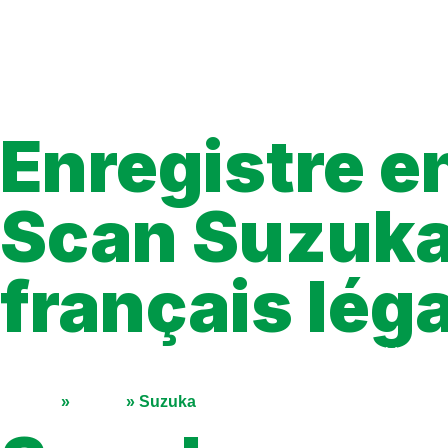
Enregistre en
Scan Suzuka
français lég
Vous cherchez où lire Suzuka en français? Voici un guide compl
progression facilement.
Accueil
»
Séries
»
Suzuka