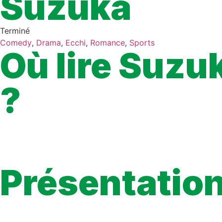
Suzuka
Terminé
Comedy
,
Drama
,
Ecchi
,
Romance
,
Sports
Où lire Suzu
?
À ce jour, il n’existe aucune plateforme légale qui propose grat
La seule manière de lire Suzuka en français de façon officielle e
lorsqu’un éditeur propose des extraits ou du simultrad, les prev
une traduction correcte, une lecture stable et un accès 100 % lé
Présentatio
Yamato is ready for a fresh start. So when his aunt invites him t
weensy catch: It’s an all-girl housing complex and spa! Things 