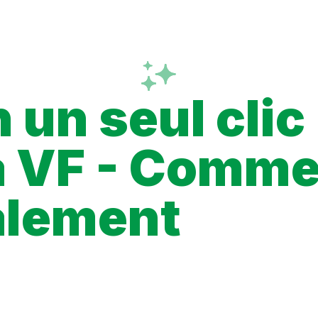
Fonctionnalités
Extension
FAQ
 un seul clic
 VF - Commen
alement
et pour comprendre où trouver les chapitres VF légalement, que