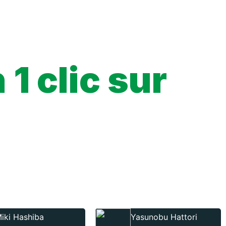
pe to win over a girl like Suzuka?
1 clic sur
iki Hashiba
Yasunobu Hattori