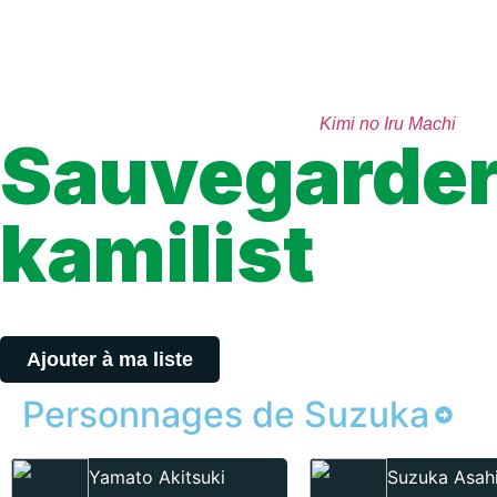
girl Yamato’s ever met, she’s also the coolest, the smartest, an
(Source: Del Rey)
Note: After story specials are included in
Kimi no Iru Machi
.
Sauvegarder 
kamilist
Tu peux sauvegarder tes scans depuis les sites où tu les lis, grâ
Ajouter à ma liste
Personnages de Suzuka
Yamato Akitsuki
Suzuka Asah