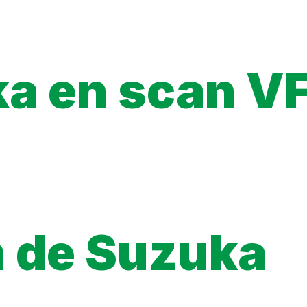
ka en scan V
uitement l’intégralité des scans de Suzuka en VF.
st : l’édition française (tomes papier ou numériques) publiée par
iew ou premiers chapitres gratuits disponibles sur certaines plat
gal.
n de Suzuka
o stay rent-free in her big-city boarding house in hustling, bust
get even more nerve-racking when Yamato meets his neighbor Suzu