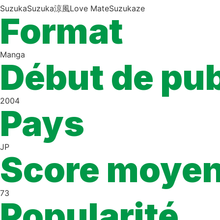
Suzuka
Suzuka
涼風
Love Mate
Suzukaze
Format
Manga
Début de pub
2004
Pays
JP
Score moye
73
Popularité