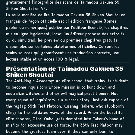
gratuitement l’intégralité des scans de Taimadou Gakuen 35
Shiken Shoutai en VF.
La seule manière de lire Taimadou Gakuen 35 Shiken Shoutai en
français de façon officielle est : l’édition française (tomes
papier ou numériques) publiée par l’éditeur licencié, les chapitres
mis en ligne légalement, lorsqu’un éditeur propose des extraits
ou du simultrad, les preview ou premiers chapitres gratuits
disponibles sur certaines plateformes officielles. Ce sont les
seules sources qui garantissent une traduction correcte, une
lecture stable et un accès 100 % légal.
Présentation de Taimadou Gakuen 35
Shiken Shoutai
The Anti-Magic Academy: An elite school that trains its students
to become Inquisitors whose mission is to hunt down and
neutralize witches and other evil magical practitioners. Not
every squad of Inquisitors is a success story. Just ask captain of
the ragtag 35th Test Platoon, Kusanagi Takeru, who stubbornly
clings to the outdated ways of the sword. When the beautiful
elite shooter, Otori Ouka, gets demoted into Takeru’s band of
misfits for excessive use of force, the 35th Test Platoon may
become the greatest team ever–if they can only learn to