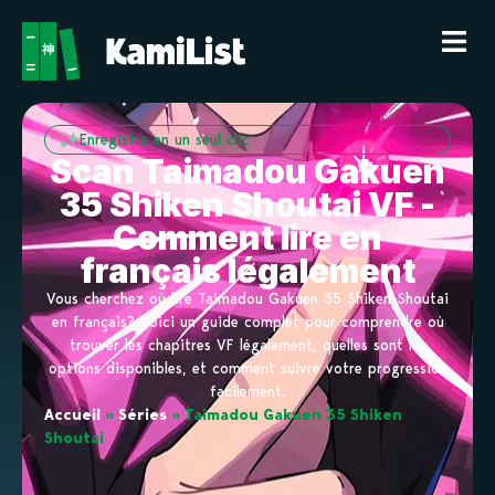
Enregistre en un seul clic
Scan Taimadou Gakuen
35 Shiken Shoutai VF -
Comment lire en
français légalement
Vous cherchez où lire Taimadou Gakuen 35 Shiken Shoutai
en français? Voici un guide complet pour comprendre où
trouver les chapitres VF légalement, quelles sont les
options disponibles, et comment suivre votre progression
facilement.
Accueil
»
Séries
»
Taimadou Gakuen 35 Shiken
Shoutai