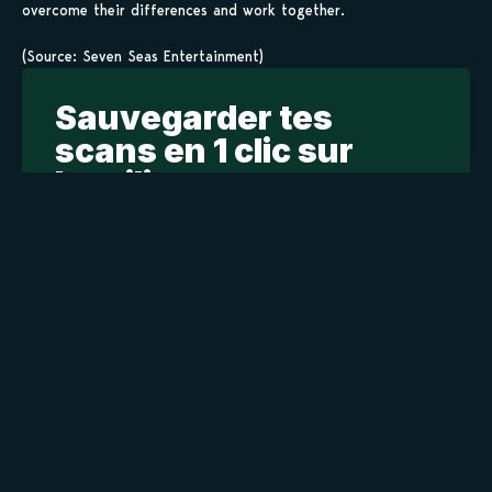
overcome their differences and work together.
(Source: Seven Seas Entertainment)
Sauvegarder tes
scans en 1 clic sur
kamilist
Tu peux sauvegarder tes scans depuis les sites où tu les
lis, grâce à l’URL en un clic, et suivre la progression de
tes chapitres !
Ajouter à ma liste
Personnages de Taimadou Gakuen 35 Shiken Shoutai
Staff
Takeru Kusanagi