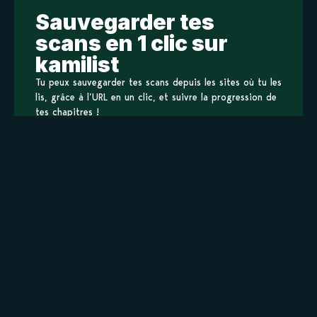
Sauvegarder tes
scans en 1 clic sur
kamilist
Tu peux sauvegarder tes scans depuis les sites où tu les
lis, grâce à l’URL en un clic, et suivre la progression de
tes chapitres !
Ajouter à ma liste
Personnages de Tarot Maiden Kisara
Staff
Informations principales
Titre original
タロットメイデンきさら
Titre alternatif
Tarot Maiden Kisara