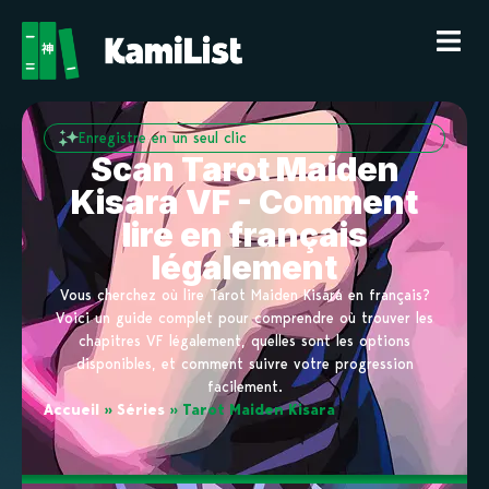
Enregistre en un seul clic
Scan Tarot Maiden
Kisara VF - Comment
lire en français
légalement
Vous cherchez où lire Tarot Maiden Kisara en français?
Voici un guide complet pour comprendre où trouver les
chapitres VF légalement, quelles sont les options
disponibles, et comment suivre votre progression
facilement.
Accueil
»
Séries
»
Tarot Maiden Kisara