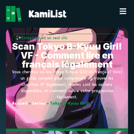
Enregistre en un seul clic
Scan Tokyo B-Kyuu Girl!
VF - Comment lire en
français légalement
Vous cherchez où lire Tokyo B-Kyuu Girl! en français? Voici
un guide complet pour comprendre où trouver les
chapitres VF légalement, quelles sont les options
disponibles, et comment suivre votre progression
facilement.
Accueil
»
Séries
»
Tokyo B-Kyuu Girl!