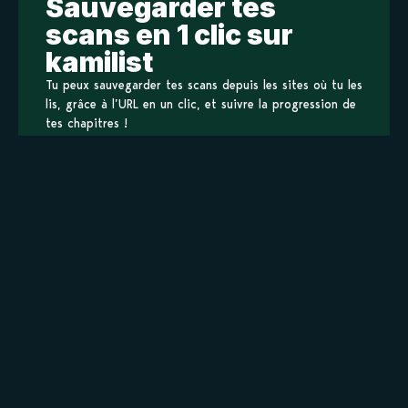
Sauvegarder tes
scans en 1 clic sur
kamilist
Tu peux sauvegarder tes scans depuis les sites où tu les
lis, grâce à l’URL en un clic, et suivre la progression de
tes chapitres !
Ajouter à ma liste
Personnages de Tokyo B-Kyuu Girl!
Staff
Informations principales
Titre original
東京B級ガール!
Titre alternatif
Tokyo B-Kyuu Girl!
東京B級ガール!
Toukyou B-Kyuu Girl!