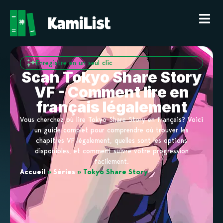
Enregistre en un seul clic
Scan Tokyo Share Story
VF - Comment lire en
français légalement
Vous cherchez où lire Tokyo Share Story en français? Voici
un guide complet pour comprendre où trouver les
chapitres VF légalement, quelles sont les options
disponibles, et comment suivre votre progression
facilement.
Accueil
»
Séries
»
Tokyo Share Story