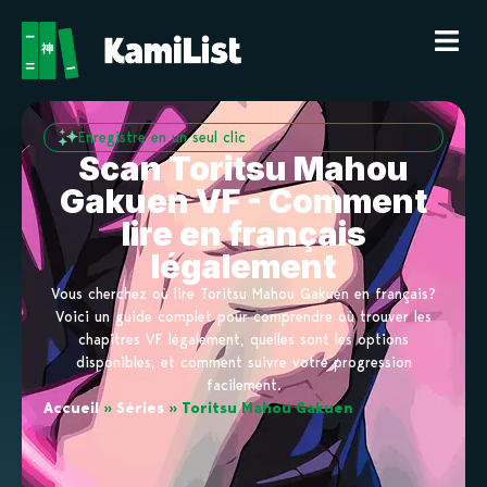
Enregistre en un seul clic
Scan Toritsu Mahou
Gakuen VF - Comment
lire en français
légalement
Vous cherchez où lire Toritsu Mahou Gakuen en français?
Voici un guide complet pour comprendre où trouver les
chapitres VF légalement, quelles sont les options
disponibles, et comment suivre votre progression
facilement.
Accueil
»
Séries
»
Toritsu Mahou Gakuen