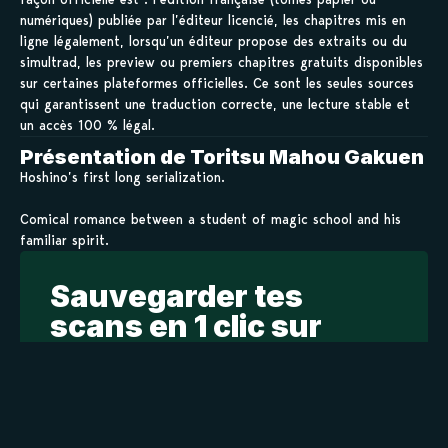
numériques) publiée par l’éditeur licencié, les chapitres mis en
ligne légalement, lorsqu’un éditeur propose des extraits ou du
simultrad, les preview ou premiers chapitres gratuits disponibles
sur certaines plateformes officielles. Ce sont les seules sources
qui garantissent une traduction correcte, une lecture stable et
un accès 100 % légal.
Présentation de Toritsu Mahou Gakuen
Hoshino’s first long serialization.
Comical romance between a student of magic school and his
familiar spirit.
Sauvegarder tes
scans en 1 clic sur
kamilist
Tu peux sauvegarder tes scans depuis les sites où tu les
lis, grâce à l’URL en un clic, et suivre la progression de
tes chapitres !