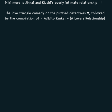
Miki more is Jinnai and Kiuchi’s overly intimate relationship…!
The love triangle comedy of the puzzled detectives ♥, followed
by the compilation of « Koibito Kankei » (A Lovers Relationship)
with the concerning Kiuchi and a brute glasses-wearing boy.
(Source: Loveless)
Sauvegarder tes
scans en 1 clic sur
kamilist
Tu peux sauvegarder tes scans depuis les sites où tu les
lis, grâce à l’URL en un clic, et suivre la progression de
tes chapitres !
Ajouter à ma liste
Personnages de Tsukumo Tantei Jimusho e Youkoso