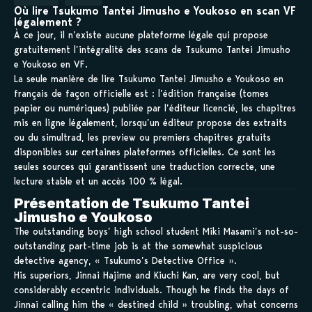
Où lire Tsukumo Tantei Jimusho e Youkoso en scan VF
légalement ?
À ce jour, il n’existe aucune plateforme légale qui propose
gratuitement l’intégralité des scans de Tsukumo Tantei Jimusho
e Youkoso en VF.
La seule manière de lire Tsukumo Tantei Jimusho e Youkoso en
français de façon officielle est : l’édition française (tomes
papier ou numériques) publiée par l’éditeur licencié, les chapitres
mis en ligne légalement, lorsqu’un éditeur propose des extraits
ou du simultrad, les preview ou premiers chapitres gratuits
disponibles sur certaines plateformes officielles. Ce sont les
seules sources qui garantissent une traduction correcte, une
lecture stable et un accès 100 % légal.
Présentation de Tsukumo Tantei
Jimusho e Youkoso
The outstanding boys’ high school student Miki Masami’s not-so-
outstanding part-time job is at the somewhat suspicious
detective agency, « Tsukumo’s Detective Office ».
His superiors, Jinnai Hajime and Kiuchi Kan, are very cool, but
considerably eccentric individuals. Though he finds the days of
Jinnai calling him the « destined child » troubling, what concerns