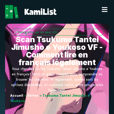
Enregistre en un seul clic
Scan Tsukumo Tantei
Jimusho e Youkoso VF -
Comment lire en
français légalement
Vous cherchez où lire Tsukumo Tantei Jimusho e Youkoso
en français? Voici un guide complet pour comprendre où
trouver les chapitres VF légalement, quelles sont les
options disponibles, et comment suivre votre progression
facilement.
Accueil
»
Séries
»
Tsukumo Tantei Jimusho e
Youkoso