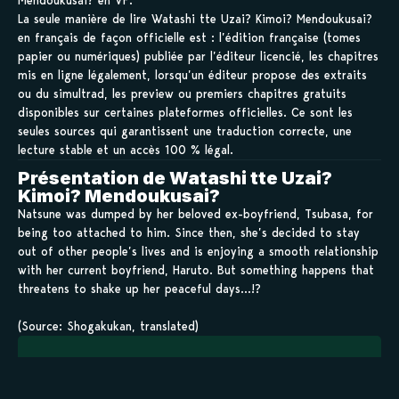
Mendoukusai? en VF.
La seule manière de lire Watashi tte Uzai? Kimoi? Mendoukusai?
en français de façon officielle est : l’édition française (tomes
papier ou numériques) publiée par l’éditeur licencié, les chapitres
mis en ligne légalement, lorsqu’un éditeur propose des extraits
ou du simultrad, les preview ou premiers chapitres gratuits
disponibles sur certaines plateformes officielles. Ce sont les
seules sources qui garantissent une traduction correcte, une
lecture stable et un accès 100 % légal.
Présentation de Watashi tte Uzai?
Kimoi? Mendoukusai?
Natsune was dumped by her beloved ex-boyfriend, Tsubasa, for
being too attached to him. Since then, she’s decided to stay
out of other people’s lives and is enjoying a smooth relationship
with her current boyfriend, Haruto. But something happens that
threatens to shake up her peaceful days…!?
(Source: Shogakukan, translated)
Sauvegarder tes