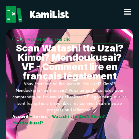
Enregistre en un seul clic
Scan Watashi tte Uzai?
Kimoi? Mendoukusai?
VF - Comment lire en
français légalement
Vous cherchez où lire Watashi tte Uzai? Kimoi?
Mendoukusai? en français? Voici un guide complet pour
comprendre où trouver les chapitres VF légalement, quelles
sont les options disponibles, et comment suivre votre
progression facilement.
Accueil
»
Séries
»
Watashi tte Uzai? Kimoi?
Mendoukusai?