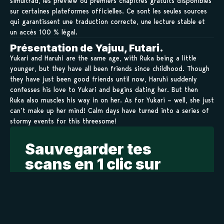
simultrad, les preview ou premiers chapitres gratuits disponibles
sur certaines plateformes officielles. Ce sont les seules sources
qui garantissent une traduction correcte, une lecture stable et
un accès 100 % légal.
Présentation de Yajuu, Futari.
Yukari and Haruhi are the same age, with Ruka being a little
younger, but they have all been friends since childhood. Though
they have just been good friends until now, Haruhi suddenly
confesses his love to Yukari and begins dating her. But then
Ruka also muscles his way in on her. As for Yukari – well, she just
can’t make up her mind! Calm days have turned into a series of
stormy events for this threesome!
Sauvegarder tes
scans en 1 clic sur
kamilist
Tu peux sauvegarder tes scans depuis les sites où tu les
lis, grâce à l’URL en un clic, et suivre la progression de
tes chapitres !