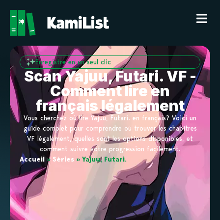
Enregistre en un seul clic
Scan Yajuu, Futari. VF -
Comment lire en
français légalement
Vous cherchez où lire Yajuu, Futari. en français? Voici un
guide complet pour comprendre où trouver les chapitres
VF légalement, quelles sont les options disponibles, et
comment suivre votre progression facilement.
Accueil
»
Séries
»
Yajuu, Futari.