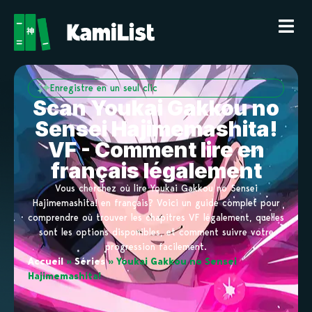
Enregistre en un seul clic
Scan Youkai Gakkou no
Sensei Hajimemashita!
VF - Comment lire en
français légalement
Vous cherchez où lire Youkai Gakkou no Sensei
Hajimemashita! en français? Voici un guide complet pour
comprendre où trouver les chapitres VF légalement, quelles
sont les options disponibles, et comment suivre votre
progression facilement.
Accueil
»
Séries
»
Youkai Gakkou no Sensei
Hajimemashita!