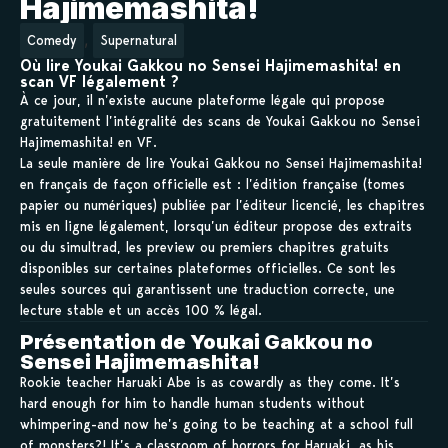
Hajimemashita!
,
Comedy
Supernatural
Où lire Youkai Gakkou no Sensei Hajimemashita! en
scan VF légalement ?
À ce jour, il n’existe aucune plateforme légale qui propose
gratuitement l’intégralité des scans de Youkai Gakkou no Sensei
Hajimemashita! en VF.
La seule manière de lire Youkai Gakkou no Sensei Hajimemashita!
en français de façon officielle est : l’édition française (tomes
papier ou numériques) publiée par l’éditeur licencié, les chapitres
mis en ligne légalement, lorsqu’un éditeur propose des extraits
ou du simultrad, les preview ou premiers chapitres gratuits
disponibles sur certaines plateformes officielles. Ce sont les
seules sources qui garantissent une traduction correcte, une
lecture stable et un accès 100 % légal.
Présentation de Youkai Gakkou no
Sensei Hajimemashita!
Rookie teacher Haruaki Abe is as cowardly as they come. It’s
hard enough for him to handle human students without
whimpering-and now he’s going to be teaching at a school full
of monsters?! It’s a classroom of horrors for Haruaki, as his