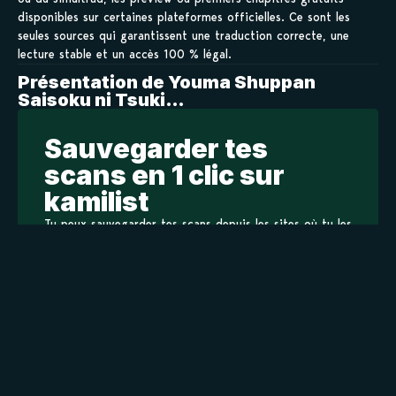
disponibles sur certaines plateformes officielles. Ce sont les
seules sources qui garantissent une traduction correcte, une
lecture stable et un accès 100 % légal.
Présentation de Youma Shuppan
Saisoku ni Tsuki…
Sauvegarder tes
scans en 1 clic sur
kamilist
Tu peux sauvegarder tes scans depuis les sites où tu les
lis, grâce à l’URL en un clic, et suivre la progression de
tes chapitres !
Ajouter à ma liste
Personnages de Youma Shuppan Saisoku ni Tsuki…
Staff