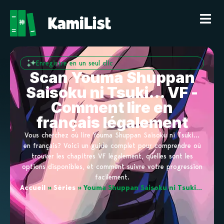
Enregistre en un seul clic
Scan Youma Shuppan
Saisoku ni Tsuki… VF -
Comment lire en
français légalement
Vous cherchez où lire Youma Shuppan Saisoku ni Tsuki…
en français? Voici un guide complet pour comprendre où
trouver les chapitres VF légalement, quelles sont les
options disponibles, et comment suivre votre progression
facilement.
Accueil
»
Séries
»
Youma Shuppan Saisoku ni Tsuki…