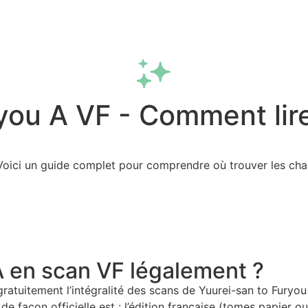
Fonctionnalités
Extension
FAQ
you A VF - Comment lire
Voici un guide complet pour comprendre où trouver les chap
A en scan VF légalement ?
gratuitement l’intégralité des scans de Yuurei-san to Furyou
e façon officielle est : l’édition française (tomes papier ou