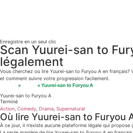
Enregistre en un seul clic
Scan Yuurei-san to Fur
légalement
Vous cherchez où lire Yuurei-san to Furyou A en français? 
et comment suivre votre progression facilement.
Accueil
»
Séries
»
Yuurei-san to Furyou A
Yuurei-san to Furyou A
Terminé
Action
,
Comedy
,
Drama
,
Supernatural
Où lire Yuurei-san to Furyou 
À ce jour, il n’existe aucune plateforme légale qui propose 
La seule manière de lire Yuurei-san to Furyou A en français d