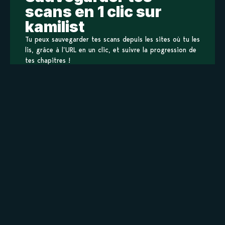
scans en 1 clic sur
kamilist
Tu peux sauvegarder tes scans depuis les sites où tu les
lis, grâce à l’URL en un clic, et suivre la progression de
tes chapitres !
Ajouter à ma liste
Personnages de Yuutaimon
Staff
Informations principales
Titre original
幽体門
Titre alternatif
Yuutaimon
幽体門
Format