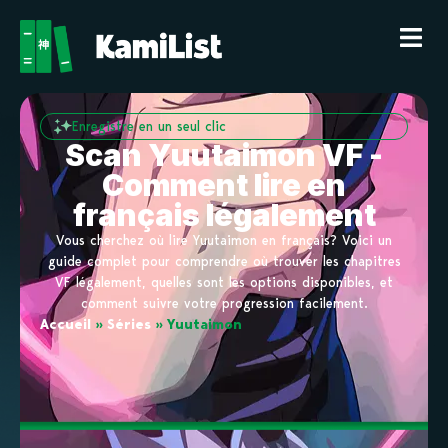
Enregistre en un seul clic
Scan Yuutaimon VF -
Comment lire en
français légalement
Vous cherchez où lire Yuutaimon en français? Voici un
guide complet pour comprendre où trouver les chapitres
VF légalement, quelles sont les options disponibles, et
comment suivre votre progression facilement.
Accueil
»
Séries
»
Yuutaimon