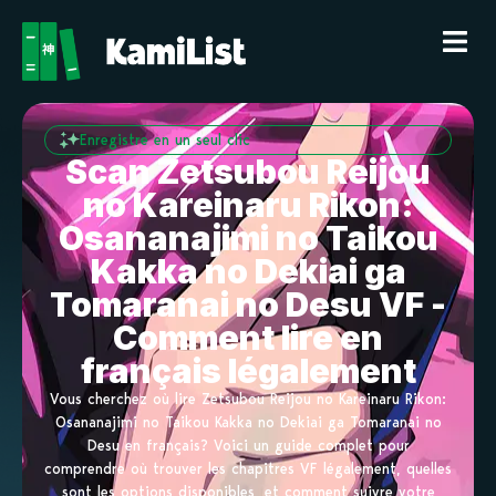
Enregistre en un seul clic
Scan Zetsubou Reijou
no Kareinaru Rikon:
Osananajimi no Taikou
Kakka no Dekiai ga
Tomaranai no Desu VF -
Comment lire en
français légalement
Vous cherchez où lire Zetsubou Reijou no Kareinaru Rikon:
Osananajimi no Taikou Kakka no Dekiai ga Tomaranai no
Desu en français? Voici un guide complet pour
comprendre où trouver les chapitres VF légalement, quelles
sont les options disponibles, et comment suivre votre