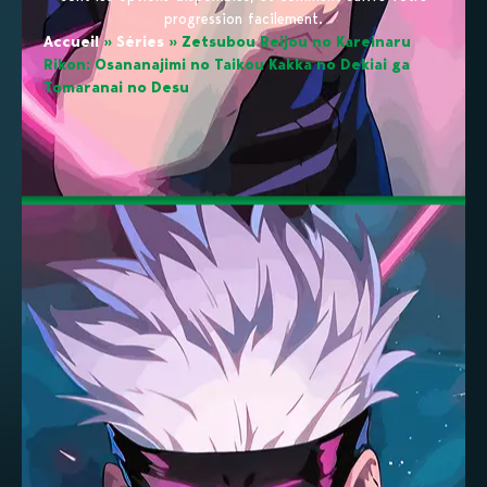
progression facilement.
Accueil
»
Séries
»
Zetsubou Reijou no Kareinaru
Rikon: Osananajimi no Taikou Kakka no Dekiai ga
Tomaranai no Desu