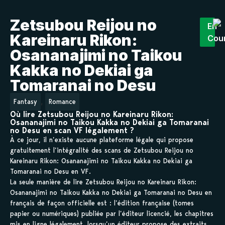
Zetsubou Reijou no
En
Kareinaru Rikon:
Cou
Osananajimi no Taikou
Kakka no Dekiai ga
Tomaranai no Desu
,
Fantasy
Romance
Où lire Zetsubou Reijou no Kareinaru Rikon:
Osananajimi no Taikou Kakka no Dekiai ga Tomaranai
no Desu en scan VF légalement ?
À ce jour, il n’existe aucune plateforme légale qui propose
gratuitement l’intégralité des scans de Zetsubou Reijou no
Kareinaru Rikon: Osananajimi no Taikou Kakka no Dekiai ga
Tomaranai no Desu en VF.
La seule manière de lire Zetsubou Reijou no Kareinaru Rikon:
Osananajimi no Taikou Kakka no Dekiai ga Tomaranai no Desu en
français de façon officielle est : l’édition française (tomes
papier ou numériques) publiée par l’éditeur licencié, les chapitres
mis en ligne légalement, lorsqu’un éditeur propose des extraits