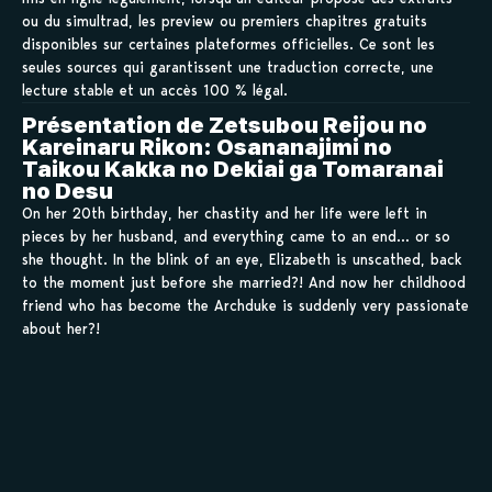
ou du simultrad, les preview ou premiers chapitres gratuits
disponibles sur certaines plateformes officielles. Ce sont les
seules sources qui garantissent une traduction correcte, une
lecture stable et un accès 100 % légal.
Présentation de Zetsubou Reijou no
Kareinaru Rikon: Osananajimi no
Taikou Kakka no Dekiai ga Tomaranai
no Desu
On her 20th birthday, her chastity and her life were left in
pieces by her husband, and everything came to an end… or so
she thought. In the blink of an eye, Elizabeth is unscathed, back
to the moment just before she married?! And now her childhood
friend who has become the Archduke is suddenly very passionate
about her?!
(Source: MangaPlaza)
Sauvegarder tes
scans en 1 clic sur